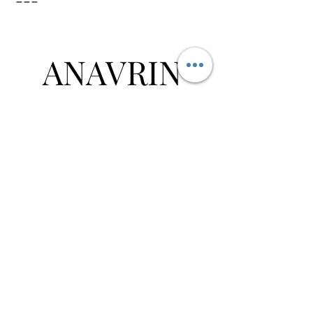
---
소비뇽 블랑 특유의 아로마와 산미를 통해 보
르도 화이트 와인을 떠오르게 하는 와인입니
ANAVRIN
다. 세미용 블렌드로 와인의 바디감과 부드러
운 텍스쳐를 살렸고 우아한 소비뇽 블랑의 정
제된 엘레강스함을 보여주는 와인으로 굉장
히 리치하고 드라이합니다. 자갈투성이 흙으
​뉴질랜드 와인 & 푸드
로부터 온미네랄리티가 이국적인 과일 아로
마와 조화를 이룹니다. 설탕에 절인 과일 껍
질과 복숭아 향이 나는 와인으로 오크통에서
​오시는 길
의 숙성은 쉬르 리 숙성으로부터 얻은 크리미
한 텍스쳐를 돋보이게 합니다. 굉장히 맑고
서울 영등포구 경인로78길 12
상쾌하지만 동시에 무게감있는 맛이 처음부
02-2677-9354
터 끝까지 충실한 와인입니다. 다른 말보로
​영업시간: 10am - 10pm (연중무휴)
지역 소비뇽 블랑과 비교했을 때 산미보다는
felix.anavrinmarketing@gmail.com
리치한 무게감을
기대해 볼 수 있겠습니다.